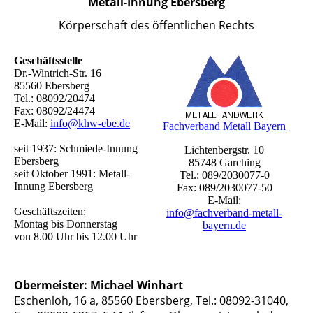
Metall-Innung Ebersberg
Körperschaft des öffentlichen Rechts
Geschäftsstelle
Dr.-Wintrich-Str. 16
85560 Ebersberg
Tel.: 08092/20474
Fax: 08092/24474
E-Mail:
info@khw-ebe.de
Fachverband Metall Bayern
seit 1937: Schmiede-Innung
Lichtenbergstr. 10
Ebersberg
85748 Garching
seit Oktober 1991: Metall-
Tel.: 089/2030077-0
Innung Ebersberg
Fax: 089/2030077-50
E-Mail:
Geschäftszeiten:
info@fachverband-metall-
Montag bis Donnerstag
bayern.de
von 8.00 Uhr bis 12.00 Uhr
Obermeister: Michael Winhart
Eschenloh, 16 a, 85560 Ebersberg, Tel.: 08092-31040,